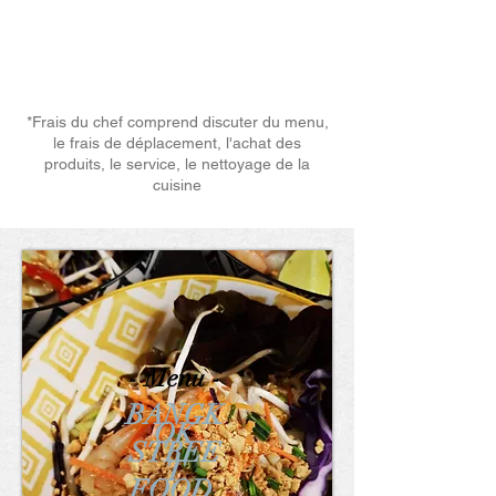
Frais du chef*
(forfait 150€)
*Frais du chef comprend discuter du menu,
le frais de déplacement, l'achat des
produits, le service, le nettoyage de la
cuisine
- Menu -
BANGK
OK
STREE
T
FOOD