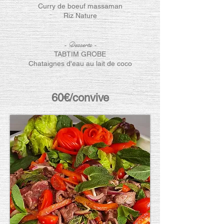
Curry de boeuf massaman
Riz Nature
- Desserts
-
TABTIM GROBE
Chataignes d'eau au lait de coco
60€/convive
minimum 4 convives
Frais
du
Chef
BOOKING