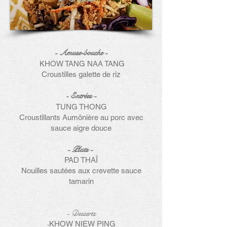
- Amuse-bouche -
KHOW TANG NAA TANG
Croustilles galette de riz
- Entrées
-
TUNG THONG
Croustillants Aumônière au porc avec
sauce aigre douce
- Plats -
PAD THAÏ
Nouilles sautées aux crevette sauce
tamarin
- Desserts
-
KHOW NIEW PING