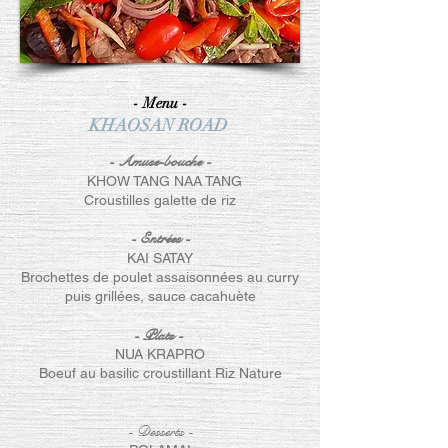
- Menu -
KHAOSAN ROAD
- Amuse-bouche -
KHOW TANG NAA TANG
Croustilles galette de riz
- Entrées
-
KAI SATAY
Brochettes de poulet assaisonnées au curry
puis grillées, sauce cacahuète
- Menu -
- Plats -
KOH SAMED
NUA KRAPRO
Boeuf au basilic croustillant Riz Nature
- Amuse-bouche -
MAA HOR "chevaux au galop"Ananas
garni avec porc haché et arachides
- Desserts
-