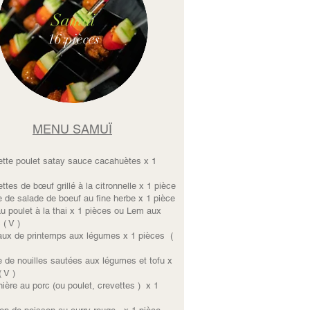
Samui
16 pièces
MENU SAMUÏ
ette poulet satay sauce cacahuètes x 1
ttes de bœuf grillé à la citronnelle x 1 pièce
e de salade de boeuf au fine herbe x 1 pièce
u poulet à la thai x 1 pièces ou Lem aux
( V )
aux de printemps aux légumes x 1 pièces (
e de nouilles sautées aux légumes et tofu x
( V )
ère au porc (ou poulet, crevettes ) x 1