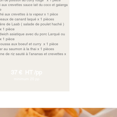
on de poisson au curry rouge x 1 pièce
i aux crevettes sauce lait du coco et galanga
e
é aux crevettes à la vapeur x 1 pièce
leaux de canard laqué x 1 pièces
lère de Laab ( salade de poulet haché )
x 1 pièce
wich asiatique avec du porc Larqué ou
x 1 pièce
ussa aux boeuf et curry x 1 pièce
ar au saumon à la thai x 1 pièces
ine de riz sauté à l’ananas et crevettes x
37 € HT /pp
minimum 20 pp