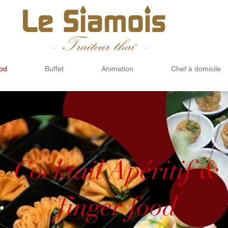
ood
Buffet
Animation
Chef à domicile
Cocktail Apéritif &
finger food