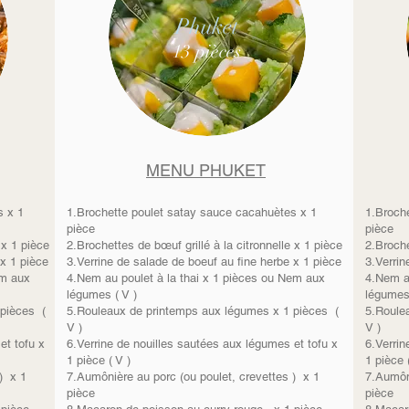
Phuket
13 pièces
MENU PHUKET
s x 1
1.Brochette poulet satay sauce cacahuètes x 1
1.Broch
pièce
pièce
 x 1 pièce
2.Brochettes de bœuf grillé à la citronnelle x 1 pièce
2.Broche
 x 1 pièce
3.Verrine de salade de boeuf au fine herbe x 1 pièce
3.Verrin
em aux
4.Nem au poulet à la thai x 1 pièces ou Nem aux
4.Nem a
légumes ( V )
légumes 
 pièces (
5.Rouleaux de printemps aux légumes x 1 pièces (
5.Roule
V )
V )
et tofu x
6.Verrine de nouilles sautées aux légumes et tofu x
6.Verrin
1 pièce ( V )
1 pièce 
) x 1
7.Aumônière au porc (ou poulet, crevettes ) x 1
7.Aumôni
pièce
pièce