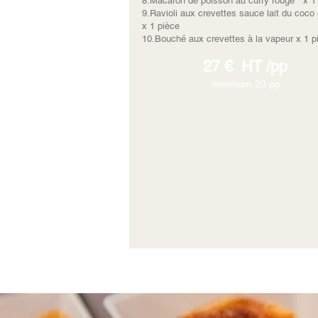
8.Macaron de poisson au curry rouge x 1
9.Ravioli aux crevettes sauce lait du coco
x 1 pièce
10.Bouché aux crevettes à la vapeur x 1 p
27 € HT /pp
minimum 20 pp