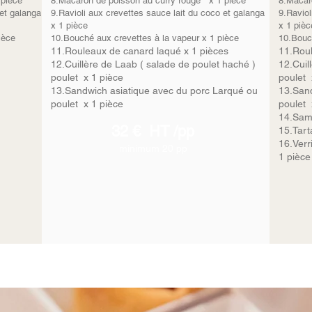
 pièce
8.Macaron de poisson au curry rouge x 1 pièce
8.Macar
 et galanga
9.Ravioli aux crevettes sauce lait du coco et galanga
9.Raviol
x 1 pièce
x 1 pièc
ièce
10.Bouché aux crevettes à la vapeur x 1 pièce
10.Bouch
11.Rouleaux de canard laqué x 1 pièces
11.Rou
12.Cuillère de Laab ( salade de poulet haché )
12.Cuil
poulet x 1 pièce
poulet 
13.Sandwich asiatique avec du porc Larqué ou
13.Sand
poulet x 1 pièce
poulet 
14.Samo
32 € HT /pp
15.Tart
16.Verr
minimum 20 pp
1 pièce