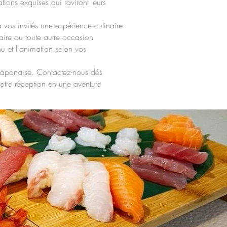
tions exquises qui raviront leurs
 vos invités une expérience culinaire
aire ou toute autre occasion
u et l'animation selon vos
e japonaise. Contactez-nous dès
otre réception en une aventure