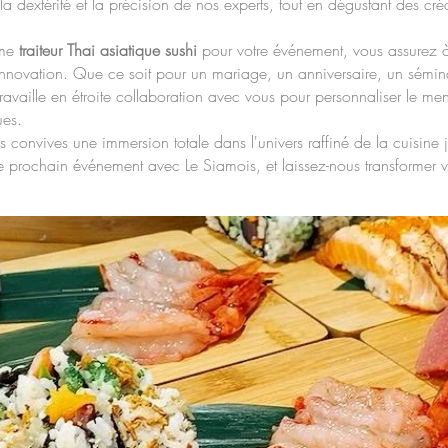
la dextérité et la précision de nos experts, tout en dégustant des créa
mme
traiteur Thai asiatique sushi
pour votre événement, vous assurez à
 innovation. Que ce soit pour un mariage, un anniversaire, un sémin
ravaille en étroite collaboration avec vous pour personnaliser le men
ues.
os convives une immersion totale dans l'univers raffiné de la cuisin
e prochain événement avec Le Siamois, et laissez-nous transformer v