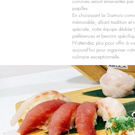
convives seront émerveillés par 
papilles.
En choisissant Le Siamois co
mémorable, alliant tradition et
spéciale, notre équipe dédiée t
préférences et besoins spécifiq
N'attendez plus pour offrir à v
aujourd'hui pour organiser votr
culinaire exceptionnelle.