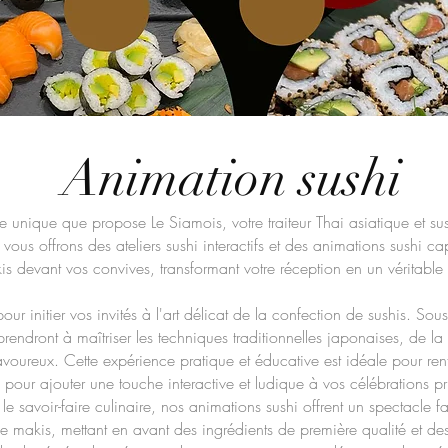
Animation sushi
e unique que propose Le Siamois, votre traiteur Thai asiatique et su
ous offrons des ateliers sushi interactifs et des animations sushi ca
kis devant vos convives, transformant votre réception en un vérita
ur initier vos invités à l'art délicat de la confection de sushis. Sou
prendront à maîtriser les techniques traditionnelles japonaises, de l
 savoureux. Cette expérience pratique et éducative est idéale pour re
pour ajouter une touche interactive et ludique à vos célébrations pr
le savoir-faire culinaire, nos animations sushi offrent un spectacle 
 de makis, mettant en avant des ingrédients de première qualité et de