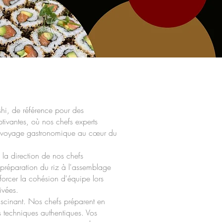
shi, de référence pour des
ptivantes, où nos chefs experts
ble voyage gastronomique au cœur du
s la direction de nos chefs
a préparation du riz à l'assemblage
nforcer la cohésion d'équipe lors
ivées.
fascinant. Nos chefs préparent en
s techniques authentiques. Vos